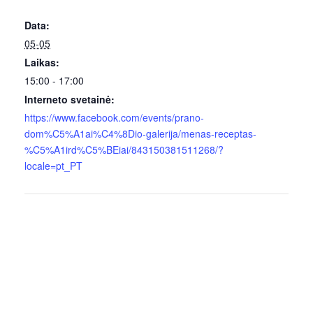
Data:
05-05
Laikas:
15:00 - 17:00
Interneto svetainė:
https://www.facebook.com/events/prano-
dom%C5%A1ai%C4%8Dio-galerija/menas-receptas-
%C5%A1ird%C5%BEiai/843150381511268/?
locale=pt_PT