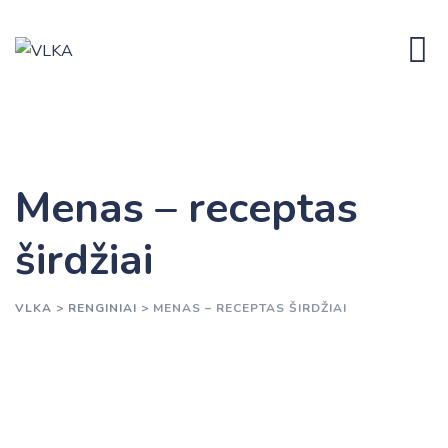
Skip
to
content
Menas – receptas
širdžiai
VLKA
>
RENGINIAI
>
MENAS – RECEPTAS ŠIRDŽIAI