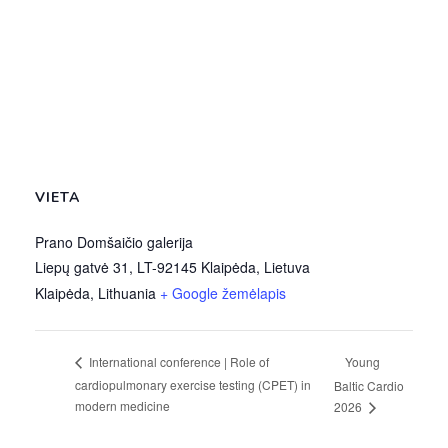
VIETA
Prano Domšaičio galerija
Liepų gatvė 31, LT-92145 Klaipėda, Lietuva
Klaipėda
,
Lithuania
+ Google žemėlapis
Young
International conference | Role of
cardiopulmonary exercise testing (CPET) in
Baltic Cardio
modern medicine
2026