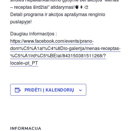
– receptas širdžiai” atidarymas!🫀👩‍🎨
Detali programa ir akcijos aprašymas renginio
puslapyje!
Daugiau informacijos :
https://www.facebook.com/events/prano-
dom%C5%A1ai%C4%8Dio-galerija/menas-receptas-
%C5%A1ird%C5%BEiai/843150381511268/?
locale=pt_PT
PRIDĖTI Į KALENDORIŲ
INFORMACIJA