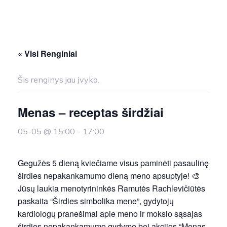
« Visi Renginiai
Šis renginys jau įvyko.
Menas – receptas širdžiai
05-05 @ 15:00
-
17:00
Gegužės 5 dieną kviečiame visus paminėti pasaulinę
širdies nepakankamumo dieną meno apsuptyje! 🎨
Jūsų laukia menotyrininkės Ramutės Rachlevičiūtės
paskaita “Širdies simbolika mene”, gydytojų
kardiologų pranešimai apie meno ir mokslo sąsajas
širdies nepakankamumo gydyme bei akcijos “Menas