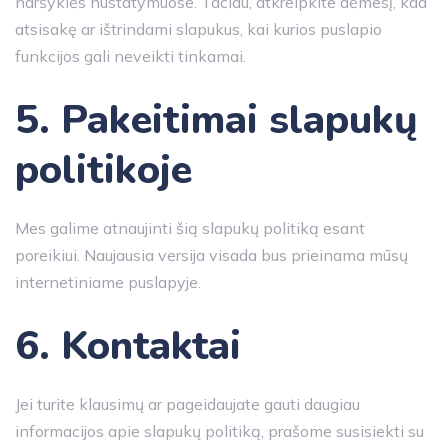
naršyklės nustatymuose. Tačiau, atkreipkite dėmesį, kad
atsisakę ar ištrindami slapukus, kai kurios puslapio
funkcijos gali neveikti tinkamai.
5. Pakeitimai slapukų
politikoje
Mes galime atnaujinti šią slapukų politiką esant
poreikiui. Naujausia versija visada bus prieinama mūsų
internetiniame puslapyje.
6. Kontaktai
Jei turite klausimų ar pageidaujate gauti daugiau
informacijos apie slapukų politiką, prašome susisiekti su