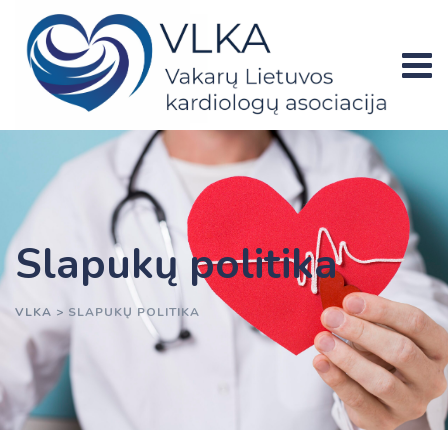
Skip
to
content
Slapukų politika
VLKA
>
SLAPUKŲ POLITIKA