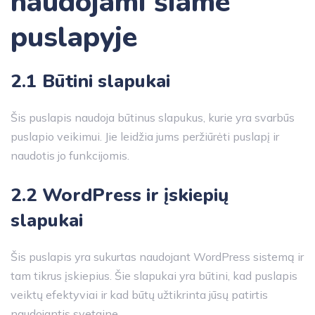
naudojami šiame
puslapyje
2.1 Būtini slapukai
Šis puslapis naudoja būtinus slapukus, kurie yra svarbūs
puslapio veikimui. Jie leidžia jums peržiūrėti puslapį ir
naudotis jo funkcijomis.
2.2 WordPress ir įskiepių
slapukai
Šis puslapis yra sukurtas naudojant WordPress sistemą ir
tam tikrus įskiepius. Šie slapukai yra būtini, kad puslapis
veiktų efektyviai ir kad būtų užtikrinta jūsų patirtis
naudojantis svetaine.