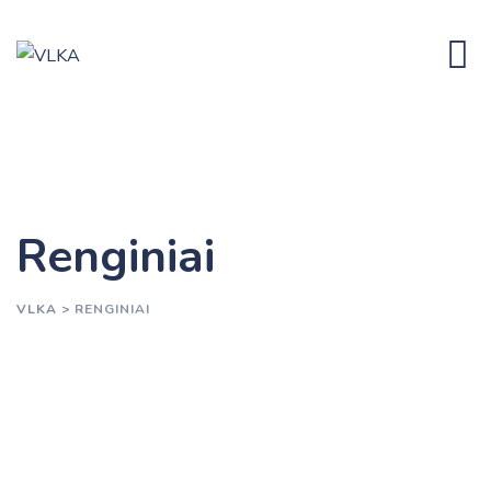
Skip
to
content
Renginiai
VLKA
>
RENGINIAI