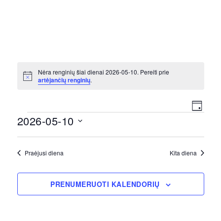
Nėra renginių šiai dienai 2026-05-10. Pereiti prie
Notice
artėjančių renginių
.
Vi
Ren
DIENA
Renginiai
2026-05-10
Vie
Nav
Pasirinkti
Navi
datą
Praėjusi diena
Kita diena
PRENUMERUOTI KALENDORIŲ