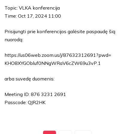
Topic: VLKA konferencija
Time: Oct 17, 2024 11:00
Prisijungti prie konferencijos galėsite paspaudę šią
nuorodą:
https://us06web.zoom.us/j/
87632312691?pwd=
KHO8XYGObluf0NNgWRaV6cZW69u3vP
.1
arba suvedę duomenis:
Meeting ID: 876 3231 2691
Passcode: QJR2HK