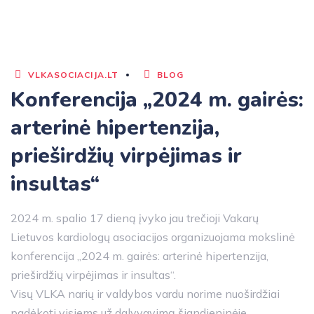
VLKASOCIACIJA.LT
BLOG
Konferencija „2024 m. gairės:
arterinė hipertenzija,
prieširdžių virpėjimas ir
insultas“
2024 m. spalio 17 dieną įvyko jau trečioji Vakarų
Lietuvos kardiologų asociacijos organizuojama mokslinė
konferencija „2024 m. gairės: arterinė hipertenzija,
prieširdžių virpėjimas ir insultas“.
Visų VLKA narių ir valdybos vardu norime nuoširdžiai
padėkoti visiems už dalyvavimą šiandieninėje