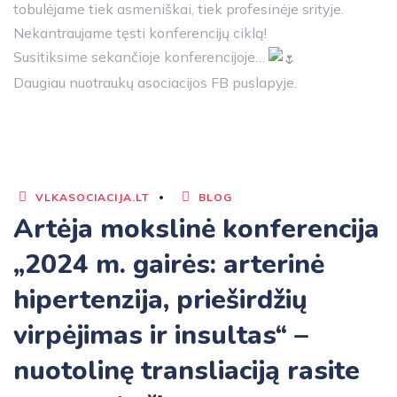
tobulėjame tiek asmeniškai, tiek profesinėje srityje.
Nekantraujame tęsti konferencijų ciklą!
Susitiksime sekančioje konferencijoje…
Daugiau nuotraukų asociacijos FB puslapyje.
VLKASOCIACIJA.LT
BLOG
Artėja mokslinė konferencija
„2024 m. gairės: arterinė
hipertenzija, prieširdžių
virpėjimas ir insultas“ –
nuotolinę transliaciją rasite