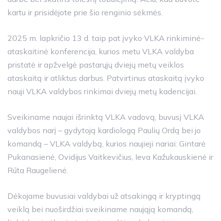
kartu ir prisidėjote prie šio renginio sėkmės.
2025 m. lapkričio 13 d. taip pat įvyko VLKA rinkiminė-
ataskaitinė konferencija, kurios metu VLKA valdyba
pristatė ir apžvelgė pastarųjų dviejų metų veiklos
ataskaitą ir atliktus darbus. Patvirtinus ataskaitą įvyko
nauji VLKA valdybos rinkimai dviejų metų kadencijai.
Sveikiname naujai išrinktą VLKA vadovą, buvusį VLKA
valdybos narį – gydytoją kardiologą Paulių Ordą bei jo
komandą – VLKA valdybą, kurios naujieji nariai: Gintarė
Pukanasienė, Ovidijus Vaitkevičius, Ieva Kažukauskienė ir
Rūta Raugelienė.
Dėkojame buvusiai valdybai už atsakingą ir kryptingą
veiklą bei nuoširdžiai sveikiname naująją komandą,