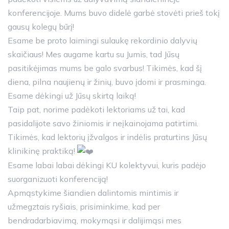
konferencijoje. Mums buvo didelė garbė stovėti prieš tokį
gausų kolegų būrį!
Esame be proto laimingi sulaukę rekordinio dalyvių
skaičiaus! Mes augame kartu su Jumis, tad Jūsų
pasitikėjimas mums be galo svarbus! Tikimės, kad šį
diena, pilna naujienų ir žinių, buvo įdomi ir prasminga.
Esame dėkingi už Jūsų skirtą laiką!
Taip pat, norime padėkoti lektoriams už tai, kad
pasidalijote savo žiniomis ir neįkainojama patirtimi.
Tikimės, kad lektorių įžvalgos ir indėlis praturtins Jūsų
klinikinę praktiką!
Esame labai labai dėkingi KU kolektyvui, kuris padėjo
suorganizuoti konferenciją!
Apmąstykime šiandien dalintomis mintimis ir
užmegztais ryšiais, prisiminkime, kad per
bendradarbiavimą, mokymąsi ir dalijimąsi mes