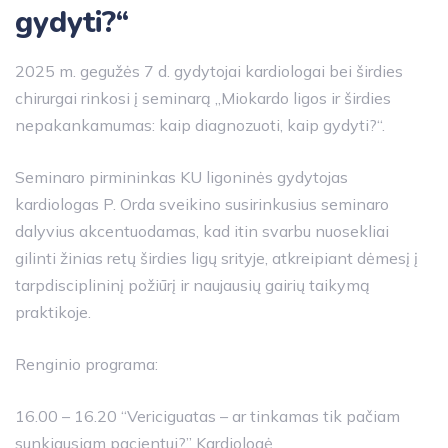
gydyti?“
2025 m. gegužės 7 d. gydytojai kardiologai bei širdies
chirurgai rinkosi į seminarą „Miokardo ligos ir širdies
nepakankamumas: kaip diagnozuoti, kaip gydyti?“.
Seminaro pirmininkas KU ligoninės gydytojas
kardiologas P. Orda sveikino susirinkusius seminaro
dalyvius akcentuodamas, kad itin svarbu nuosekliai
gilinti žinias retų širdies ligų srityje, atkreipiant dėmesį į
tarpdisciplininį požiūrį ir naujausių gairių taikymą
praktikoje.
Renginio programa:
16.00 – 16.20 “Vericiguatas – ar tinkamas tik pačiam
sunkiausiam pacientui?” Kardiologė