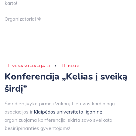
karto!
Organizatoriai 💙
VLKASOCIACIJA.LT
BLOG
Konferencija „Kelias į sveiką
širdį”
Šiandien įvyko pirmoji Vakarų Lietuvos kardiologų
asociacijos ir
Klaipėdos universiteto ligoninė
organizuojama konferencija, skirta savo sveikata
besirūpinanties gyventojams!