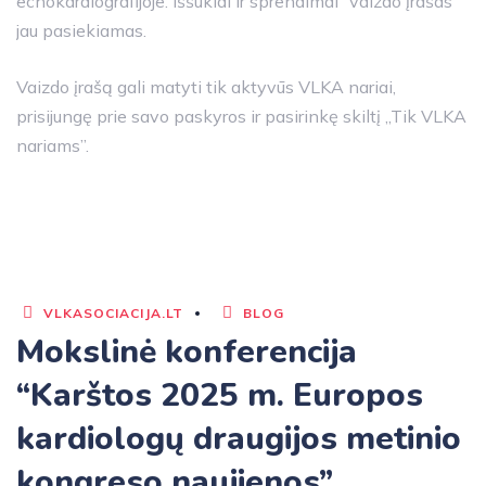
echokardiografijoje: iššūkiai ir sprendimai“ vaizdo įrašas
jau pasiekiamas.
Vaizdo įrašą gali matyti tik aktyvūs VLKA nariai,
prisijungę prie savo paskyros ir pasirinkę skiltį „Tik VLKA
nariams”.
VLKASOCIACIJA.LT
BLOG
Mokslinė konferencija
“Karštos 2025 m. Europos
kardiologų draugijos metinio
kongreso naujienos”