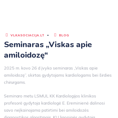
VLKASOCIACIJA.LT
BLOG
Seminaras „Viskas apie
amiloidozę“
2025 m. kovo 26 d įvyko seminaras „Viskas apie
amiloidozę”, skirtas gydytojams kardiologams bei širdies
chirurgams.
Seminaro metu LSMUL KK Kardiologijos klinikos
profesorė gydytoja kardiologė E. Ereminienė dalinosi
savo neįkainojama patirtimi bei amiloidozės
diagnostikos algoritmais. KU ligoninės gydytoja