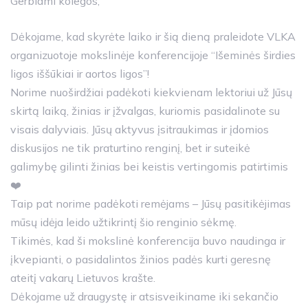
Gerbiami kolegos,
Dėkojame, kad skyrėte laiko ir šią dieną praleidote VLKA
organizuotoje mokslinėje konferencijoje “Išeminės širdies
ligos iššūkiai ir aortos ligos”!
Norime nuoširdžiai padėkoti kiekvienam lektoriui už Jūsų
skirtą laiką, žinias ir įžvalgas, kuriomis pasidalinote su
visais dalyviais. Jūsų aktyvus įsitraukimas ir įdomios
diskusijos ne tik praturtino renginį, bet ir suteikė
galimybę gilinti žinias bei keistis vertingomis patirtimis
❤️
Taip pat norime padėkoti remėjams – Jūsų pasitikėjimas
mūsų idėja leido užtikrintį šio renginio sėkmę.
Tikimės, kad ši mokslinė konferencija buvo naudinga ir
įkvepianti, o pasidalintos žinios padės kurti geresnę
ateitį vakarų Lietuvos krašte.
Dėkojame už draugystę ir atsisveikiname iki sekančio