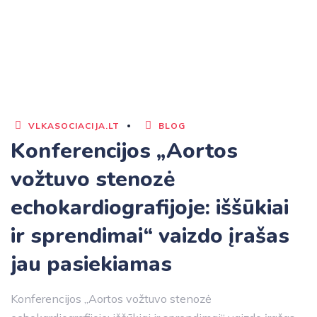
VLKASOCIACIJA.LT
BLOG
Konferencijos „Aortos
vožtuvo stenozė
echokardiografijoje: iššūkiai
ir sprendimai“ vaizdo įrašas
jau pasiekiamas
Konferencijos „Aortos vožtuvo stenozė