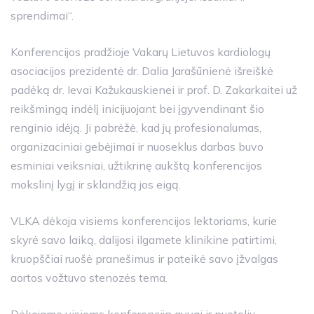
sprendimai“.
Konferencijos pradžioje Vakarų Lietuvos kardiologų
asociacijos prezidentė dr. Dalia Jarašūnienė išreiškė
padėką dr. Ievai Kažukauskienei ir prof. D. Zakarkaitei už
reikšmingą indėlį inicijuojant bei įgyvendinant šio
renginio idėją. Ji pabrėžė, kad jų profesionalumas,
organizaciniai gebėjimai ir nuoseklus darbas buvo
esminiai veiksniai, užtikrinę aukštą konferencijos
mokslinį lygį ir sklandžią jos eigą.
VLKA dėkoja visiems konferencijos lektoriams, kurie
skyrė savo laiką, dalijosi ilgamete klinikine patirtimi,
kruopščiai ruošė pranešimus ir pateikė savo įžvalgas
aortos vožtuvo stenozės tema.
Dėkojame visiems konferenciją gyvai ir nuotoliu