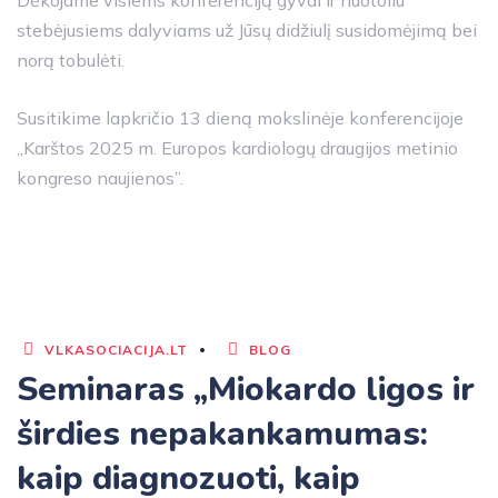
stebėjusiems dalyviams už Jūsų didžiulį susidomėjimą bei
norą tobulėti.
Susitikime lapkričio 13 dieną mokslinėje konferencijoje
„Karštos 2025 m. Europos kardiologų draugijos metinio
kongreso naujienos”.
VLKASOCIACIJA.LT
BLOG
Seminaras „Miokardo ligos ir
širdies nepakankamumas:
kaip diagnozuoti, kaip