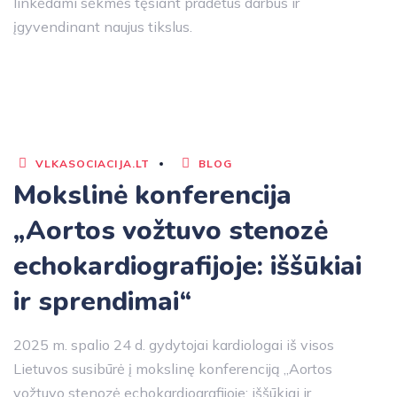
linkėdami sėkmės tęsiant pradėtus darbus ir
įgyvendinant naujus tikslus.
VLKASOCIACIJA.LT
BLOG
Mokslinė konferencija
„Aortos vožtuvo stenozė
echokardiografijoje: iššūkiai
ir sprendimai“
2025 m. spalio 24 d. gydytojai kardiologai iš visos
Lietuvos susibūrė į mokslinę konferenciją „Aortos
vožtuvo stenozė echokardiografijoje: iššūkiai ir