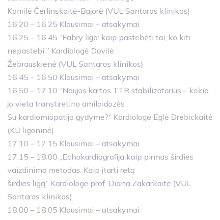
Kamilė Čerlinskaitė-Bajorė (VUL Santaros klinikos)
16.20 – 16.25 Klausimai – atsakymai
16.25 – 16.45 “Fabry liga: kaip pastebėti tai, ko kiti
nepastebi ” Kardiologė Dovilė
Žebrauskienė (VUL Santaros klinikos)
16.45 – 16.50 Klausimai – atsakymai
16.50 – 17.10 “Naujos kartos TTR stabilizatorius – kokia
jo vieta transtiretino amiloidozės
Su kardiomiopatija gydyme?“ Kardiologė Eglė Drebickaitė
(KU ligoninė)
17.10 – 17.15 Klausimai – atsakymai
17.15 – 18.00 „Echokardiografija kaip pirmas širdies
vaizdinimo metodas. Kaip įtarti retą
širdies ligą“ Kardiologė prof. Diana Zakarkaitė (VUL
Santaros klinikos)
18.00 – 18.05 Klausimai – atsakymai