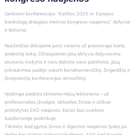
Gerbiami konferencijos “Karštos 2025 m. Europos
kardiologų draugijos metinio kongreso naujienos” dalyviai
ir lektoriai,
Nuoširdžiai dėkojame jums visiems už prasmingai kartu
praleistą laiką. Džiaugiamės jūsų aktyviu dalyvavimu,
atvirumu mokytis ir noru dalintis savo patirtimis. Jūsų
įsitraukimas padėjo sukurti bendruomenišką, žingeidžią ir
įkvepiančią konferencijos atmosferą.
Ypatinga padėka skiriama mūsų lektoriams – už
profesionalias įžvalgas, aktualias žinias ir aiškiai
pristatytas EKD naujoves, kurios bus svarbios
kasdieninėje praktikoje.
Tikimės, kad įgytos žinios ir išgirstos naujienos lydės jus
darbe bei skatins tolesnį tobulėjimą. Ačiū, kad buvote