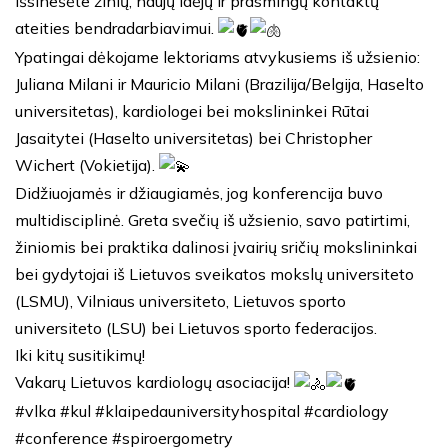
išsinešėte žinių, naujų idėjų ir prasmingų kontaktų
ateities bendradarbiavimui.
Ypatingai dėkojame lektoriams atvykusiems iš užsienio:
Juliana Milani ir Mauricio Milani (Brazilija/Belgija, Haselto
universitetas), kardiologei bei mokslininkei Rūtai
Jasaitytei (Haselto universitetas) bei Christopher
Wichert (Vokietija).
Didžiuojamės ir džiaugiamės, jog konferencija buvo
multidisciplinė. Greta svečių iš užsienio, savo patirtimi,
žiniomis bei praktika dalinosi įvairių sričių mokslininkai
bei gydytojai iš Lietuvos sveikatos mokslų universiteto
(LSMU), Vilniaus universiteto, Lietuvos sporto
universiteto (LSU) bei Lietuvos sporto federacijos.
Iki kitų susitikimų!
Vakarų Lietuvos kardiologų asociacija!
#vlka
#kul
#klaipedauniversityhospital
#cardiology
#conference
#spiroergometry