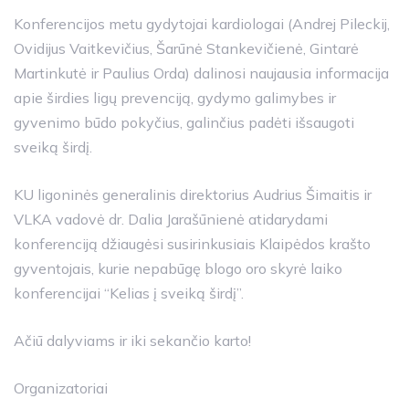
Konferencijos metu gydytojai kardiologai (Andrej Pileckij,
Ovidijus Vaitkevičius, Šarūnė Stankevičienė, Gintarė
Martinkutė ir Paulius Orda) dalinosi naujausia informacija
apie širdies ligų prevenciją, gydymo galimybes ir
gyvenimo būdo pokyčius, galinčius padėti išsaugoti
sveiką širdį.
KU ligoninės generalinis direktorius Audrius Šimaitis ir
VLKA vadovė dr. Dalia Jarašūnienė atidarydami
konferenciją džiaugėsi susirinkusiais Klaipėdos krašto
gyventojais, kurie nepabūgę blogo oro skyrė laiko
konferencijai “Kelias į sveiką širdį”.
Ačiū dalyviams ir iki sekančio karto!
Organizatoriai