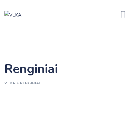
Skip
to
content
Renginiai
VLKA
>
RENGINIAI