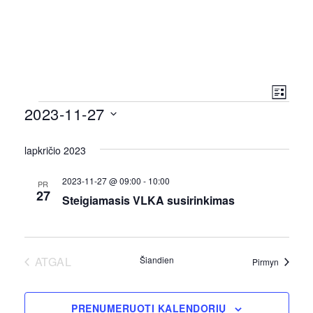
Vi
Ren
SĄRAŠ
Renginiai
2023-11-27
Vie
Nav
Pasirinkti
Navi
lapkričio 2023
datą
2023-11-27 @ 09:00
-
10:00
PR
27
Steigiamasis VLKA susirinkimas
ATGAL
Šiandien
Renginia
Pirmyn
RENGINIAI
PRENUMERUOTI KALENDORIŲ