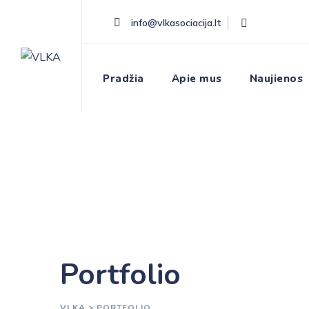
Skip
info@vlkasociacija.lt
to
content
Pradžia
Apie mus
Naujienos
Portfolio
VLKA
>
PORTFOLIO