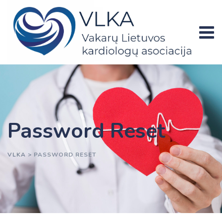
Skip
to
content
Password Reset
VLKA
>
PASSWORD RESET